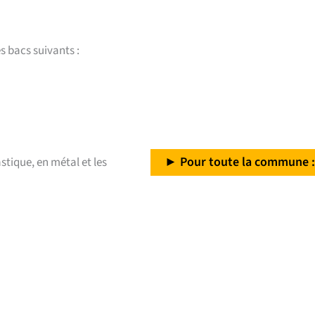
 bacs suivants :
► Pour toute la commune :
stique, en métal et les