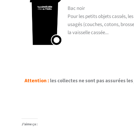
Bac noir
Pour les petits objets cassés, le
usagés (couches, cotons, brosses
la vaisselle cassée...
Attention :
les collectes ne sont pas assurées les 
J’aime ça :