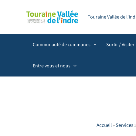
Aller
principal
au
Touraine Vallée de l'I
contenu
Communauté de communes
Sortir / Visiter
Entre vous et nous
Accueil
»
Services