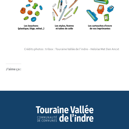
Crédits photos : tribox : Touraine Vallée de l’indre – Heloïse Met Den Ancxt
J’aime ça :