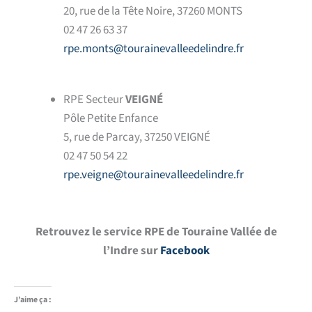
20, rue de la Tête Noire, 37260 MONTS
02 47 26 63 37
rpe.monts@tourainevalleedelindre.fr
RPE Secteur
VEIGNÉ
Pôle Petite Enfance
5, rue de Parcay, 37250 VEIGNÉ
02 47 50 54 22
rpe.veigne@tourainevalleedelindre.fr
Retrouvez le service RPE d
e Touraine Vallée de
l’Indre sur
Facebook
J’aime ça :