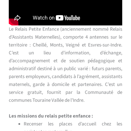
Le Relais Petite Enfance (anciennement nommé Relais
d’Assistants Maternelles), comporte 4 antennes sur le
territoire : Cheillé, Monts, Veigné et Esvres-sur-Indre.
C’est un lieu d’information, d’échange,
d’accompagnement et de soutien pédagogique et
administratif destiné à un public varié : futurs parents,
parents employeurs, candidats à l’agrément, assistants
maternels, garde à domicile et partenaires. C’est un
service gratuit, fournit par la Communauté de
communes Touraine Vallée de l’Indre.
Les missions du relais petite enfance :
Recenser les places d’accueil chez les