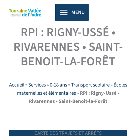
Aller
principal
au
MENU
contenu
RPI : RIGNY-USSÉ •
RIVARENNES • SAINT-
BENOIT-LA-FORÊT
Accueil
»
Services
»
0-18 ans
»
Transport scolaire
»
Écoles
maternelles et élémentaires
»
RPI : Rigny-Ussé •
Rivarennes • Saint-Benoit-la-Forêt
CARTE DES TRAJETS ET ARRÊTS