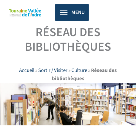
Aller
principal
au
MENU
contenu
RÉSEAU DES
BIBLIOTHÈQUES
Accueil
»
Sortir / Visiter
»
Culture
»
Réseau des
bibliothèques