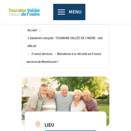
Aller
principal
au
MENU
contenu
Accueil
Calendrier complet - TOURAINE VALLÉE DE L'INDRE - site
officiel
France services
Bienvenue à la retraite au France
services de Montbazon !
LIEU