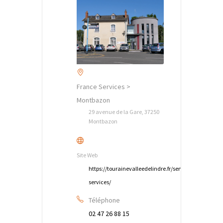
France Services >
Montbazon
29 avenue de la Gare, 37250
Montbazon
Site Web
https://tourainevalleedelindre.fr/services/france-
services/
Téléphone
02 47 26 88 15