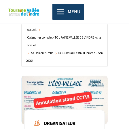
Aller
principal
au
MENU
contenu
Accueil
Calendrier complet - TOURAINE VALLÉE DE L'INDRE - site
officiel
Saison culturelle
La CCTVI au Festival Terres du Son
2026 !
ORGANISATEUR