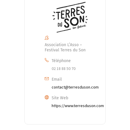
Association L’Asso –
Festival Terres du Son
Téléphone
02 18 88 50 70
Email
contact@terresduson.com
Site Web
https://www.terresduson.com