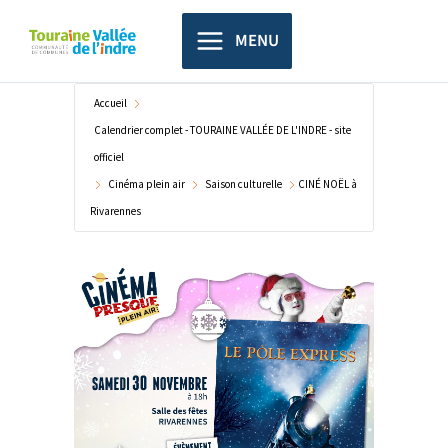
Aller
principal
au
MENU
contenu
Accueil
Calendrier complet - TOURAINE VALLÉE DE L'INDRE - site
officiel
Cinéma plein air
Saison culturelle
CINÉ NOËL à
Rivarennes