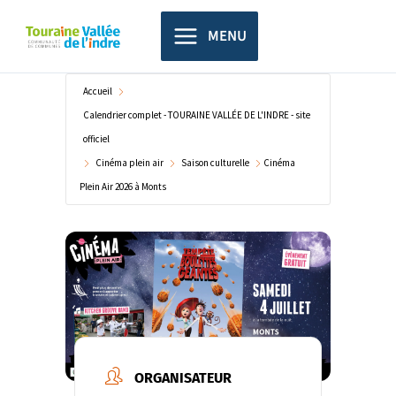
Aller
principal
au
MENU
contenu
Accueil
Calendrier complet - TOURAINE VALLÉE DE L'INDRE - site
officiel
Cinéma plein air
Saison culturelle
Cinéma
Plein Air 2026 à Monts
ORGANISATEUR