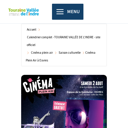
Aller
principal
au
MENU
contenu
Accueil
Calendrier complet - TOURAINE VALLÉE DE L'INDRE - site
officiel
Cinéma plein air
Saison culturelle
Cinéma
Plein Air à Esvres