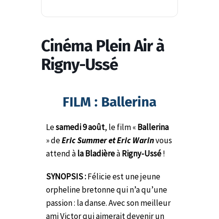
Cinéma Plein Air à
Rigny-Ussé
FILM : Ballerina
Le
samedi 9 août
, le film «
Ballerina
» de
Eric Summer et Eric Warin
vous
attend à
la Bladière
à
Rigny-Ussé
!
SYNOPSIS :
Félicie est une jeune
orpheline bretonne qui n’a qu’une
passion : la danse. Avec son meilleur
ami Victor qui aimerait devenir un