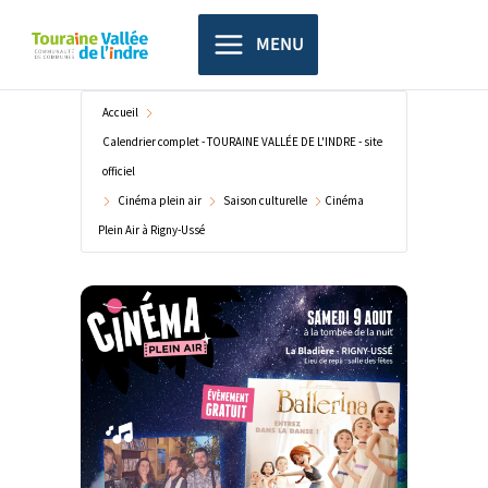
Aller
principal
au
MENU
contenu
Accueil
Calendrier complet - TOURAINE VALLÉE DE L'INDRE - site
officiel
Cinéma plein air
Saison culturelle
Cinéma
Plein Air à Rigny-Ussé