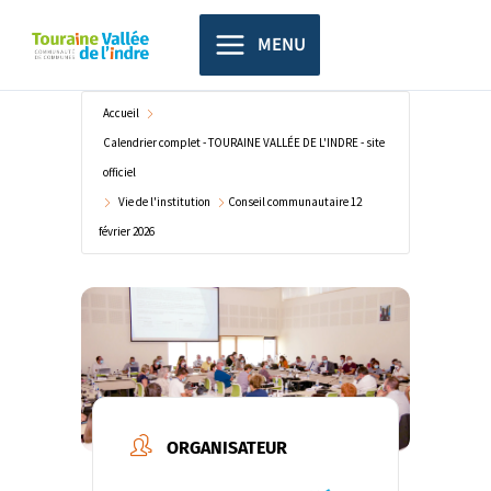
Aller
principal
au
MENU
contenu
Accueil
Calendrier complet - TOURAINE VALLÉE DE L'INDRE - site
officiel
Vie de l'institution
Conseil communautaire 12
février 2026
ORGANISATEUR