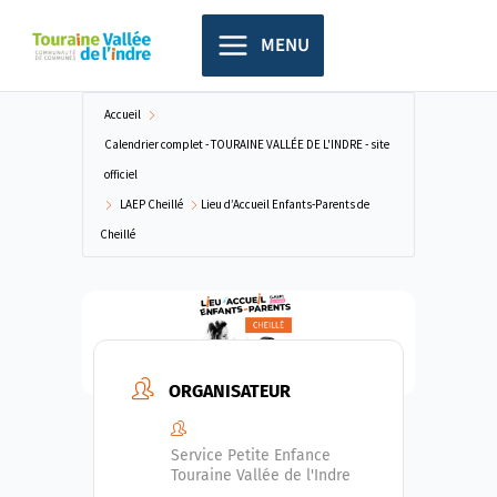
Aller
principal
au
MENU
contenu
Accueil
Calendrier complet - TOURAINE VALLÉE DE L'INDRE - site
officiel
LAEP Cheillé
Lieu d’Accueil Enfants-Parents de
Cheillé
ORGANISATEUR
Service Petite Enfance
Touraine Vallée de l'Indre