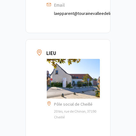
Email
laepparent@tourainevalleedelindre.fr
LIEU
Pôle social de Cheillé
20 bis, rue de Chinon, 37190
Cheillé