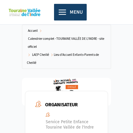
Aller
principal
au
MENU
contenu
Accueil
Calendrier complet - TOURAINE VALLÉE DE L'INDRE - site
officiel
LAEP Cheillé
Lieu d’Accueil Enfants-Parents de
Cheillé
ORGANISATEUR
Service Petite Enfance
Touraine Vallée de l'Indre