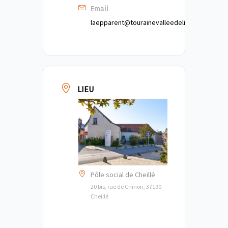
Email
laepparent@tourainevalleedelindre.fr
LIEU
Pôle social de Cheillé
20 bis, rue de Chinon, 37190
Cheillé