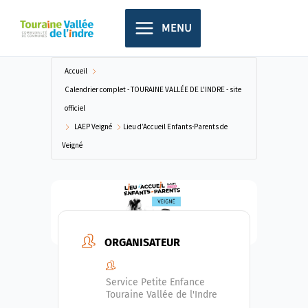
Aller
principal
au
MENU
contenu
Accueil
Calendrier complet - TOURAINE VALLÉE DE L'INDRE - site
officiel
LAEP Veigné
Lieu d’Accueil Enfants-Parents de
Veigné
ORGANISATEUR
Service Petite Enfance
Touraine Vallée de l'Indre