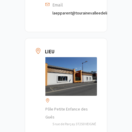
Email
laepparent@tourainevalleedelindre.fr
LIEU
Pôle Petite Enfance des
Gués
5 rue de Parçay 37250 VEIGNÉ