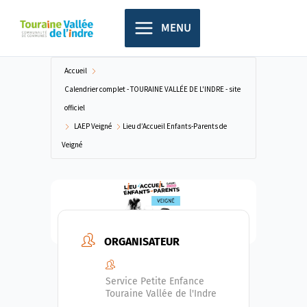
Aller
principal
au
MENU
contenu
Accueil
Calendrier complet - TOURAINE VALLÉE DE L'INDRE - site
officiel
LAEP Veigné
Lieu d’Accueil Enfants-Parents de
Veigné
ORGANISATEUR
Service Petite Enfance
Touraine Vallée de l'Indre