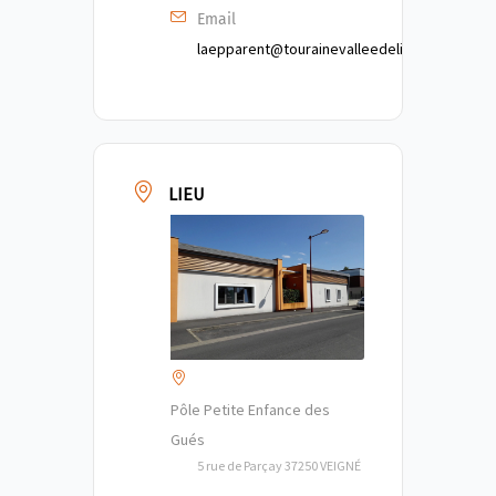
Email
laepparent@tourainevalleedelindre.fr
LIEU
Pôle Petite Enfance des
Gués
5 rue de Parçay 37250 VEIGNÉ