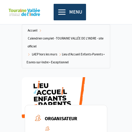
Aller
principal
au
MENU
contenu
Accueil
Calendrier complet - TOURAINE VALLÉE DE L'INDRE - site
officiel
LAEP hors les murs
Lieu d’Accueil Enfants-Parents •
Esvres-sur-Indre • Exceptionnel
ORGANISATEUR