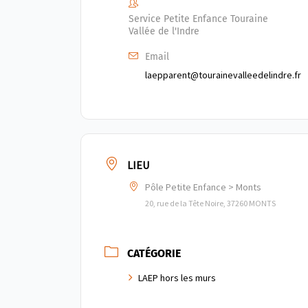
Service Petite Enfance Touraine
Vallée de l'Indre
Email
laepparent@tourainevalleedelindre.fr
LIEU
Pôle Petite Enfance > Monts
20, rue de la Tête Noire, 37260 MONTS
CATÉGORIE
LAEP hors les murs