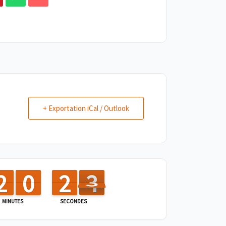
+ Exportation iCal / Outlook
1
1
2
2
9
9
0
0
3
2
2
3
2
3
MINUTES
SECONDES