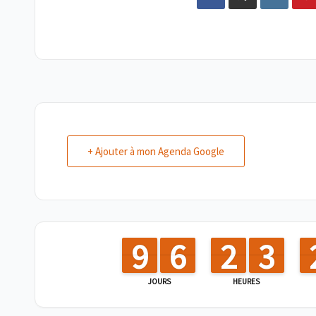
+ Ajouter à mon Agenda Google
8
8
9
9
5
5
6
6
1
1
2
2
2
2
3
3
JOURS
HEURES