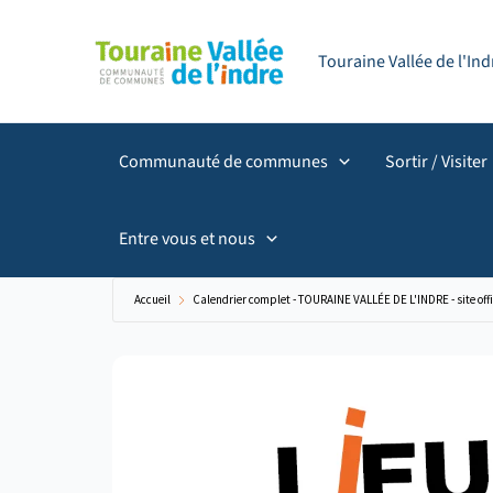
Aller
principal
au
Touraine Vallée de l'I
contenu
Communauté de communes
Sortir / Visiter
Entre vous et nous
Accueil
Calendrier complet - TOURAINE VALLÉE DE L'INDRE - site offi