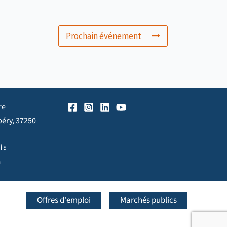
Prochain événement
re
péry, 37250
 :
h
Offres d'emploi
Marchés publics