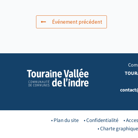
Événement précédent
Com
TOURA
contact
• Plan du site
• Confidentialité
• Acces
• Charte graphique