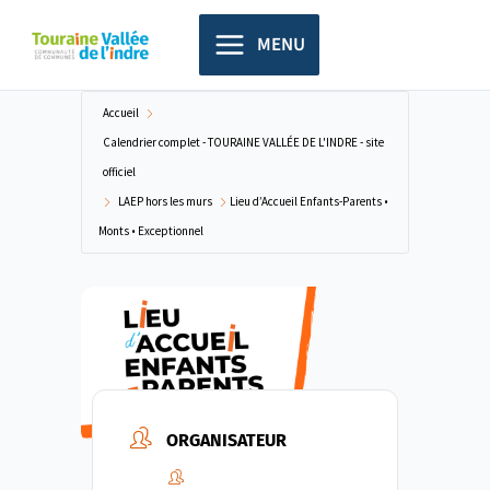
Aller
principal
au
MENU
contenu
Accueil
Calendrier complet - TOURAINE VALLÉE DE L'INDRE - site
officiel
LAEP hors les murs
Lieu d’Accueil Enfants-Parents •
Monts • Exceptionnel
ORGANISATEUR