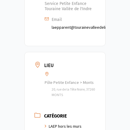
Service Petite Enfance
Touraine Vallée de l'Indre
Email
laepparent@tourainevalleedelindre.fr
LIEU
Pôle Petite Enfance > Monts
20, rue de la Tête Noire, 37260
MONTS
CATÉGORIE
LAEP hors les murs