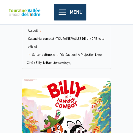
Aller
principal
au
MENU
contenu
Accueil
Calendrier complet - TOURAINE VALLÉE DE L'INDRE - site
officiel
Saison culturelle
Récréaction ! // Projection Livro-
Ciné « Billy, le Hamster cowboy »,