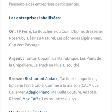
l’ensemble des entreprises participantes.
Les entreprises labellisées
:
Or :
TP Ferré, La Boucherie du Coin, L’Epine, Brasserie
Roseruby, Bâtir au Naturel, Les pêcheries Ligériennes,
Cap Vert Paysage
Argent :
Tonton Copain, La
Malfabrique
, Les
P
ains de
la
C
rêpellière
, Le Truck en Plus,
Biscuithé
Bronze
:
Restaurant Audace
, Tartine et coquelicot,
Epicerie l’art à table, Comme à la maison (CALM), La
Belle Mer,
Adagio Piano
, Ma Bulle Couture,
Adapt
&
Rénov
‘,
Max Cafés
, Les roulottes du
L
ys