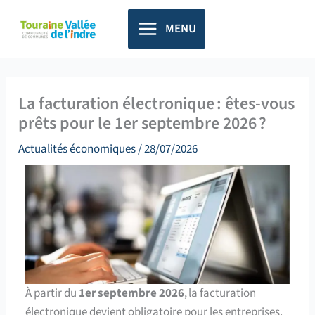
Aller
principal
au
MENU
contenu
La facturation électronique : êtes-vous
prêts pour le 1er septembre 2026 ?
Actualités économiques
/
28/07/2026
À partir du
1
er
septembre 2026
, la facturation
électronique devient obligatoire pour les entreprises.