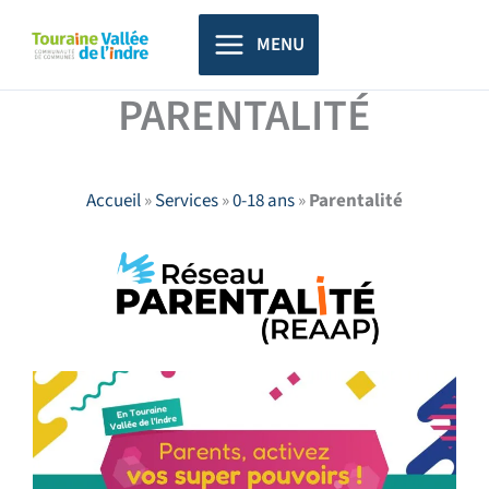
Aller
principal
au
MENU
contenu
PARENTALITÉ
Accueil
»
Services
»
0-18 ans
»
Parentalité