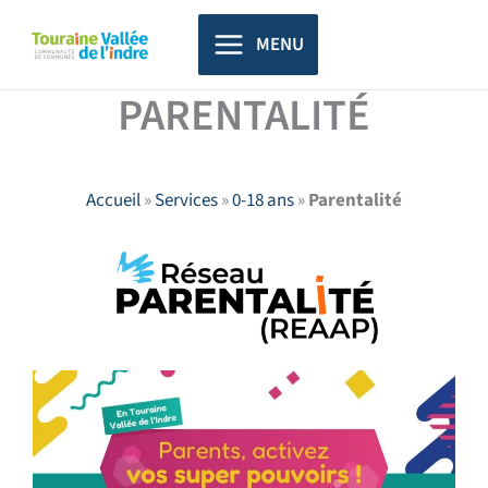
Aller
principal
au
MENU
contenu
PARENTALITÉ
Accueil
»
Services
»
0-18 ans
»
Parentalité