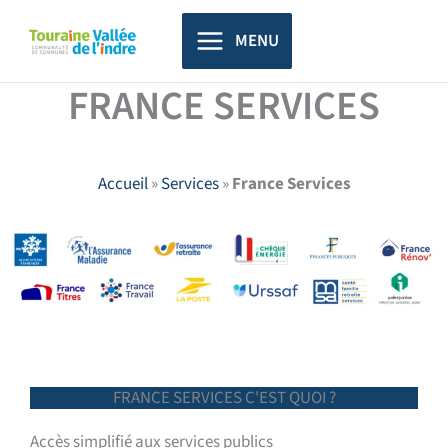
Aller
principal
au
MENU
contenu
FRANCE SERVICES
Accueil
»
Services
»
France Services
FRANCE SERVICES C'EST QUOI ?
Accès simplifié aux services publics