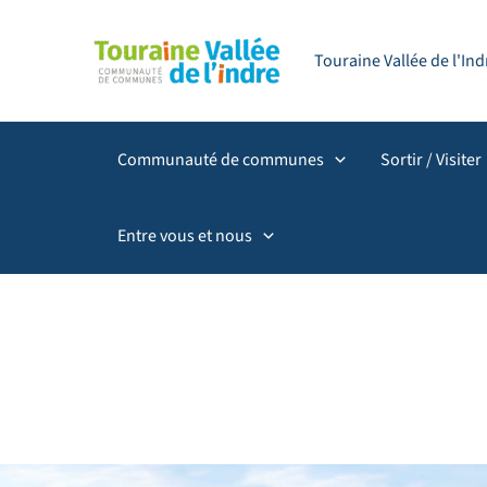
Aller
principal
au
Touraine Vallée de l'I
contenu
Communauté de communes
Sortir / Visiter
Entre vous et nous