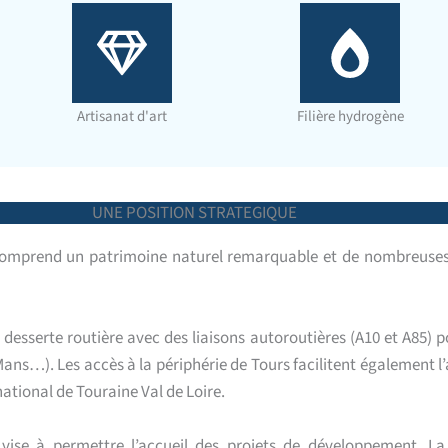
Artisanat d'art
Filière hydrogène
UNE POSITION STRATEGIQUE
omprend un patrimoine naturel remarquable et de nombreuses r
 desserte routière avec des liaisons autoroutières (A10 et A85) p
ns…). Les accès à la périphérie de Tours facilitent également l’a
national de Touraine Val de Loire.
 vise à permettre l’accueil des projets de développement. 