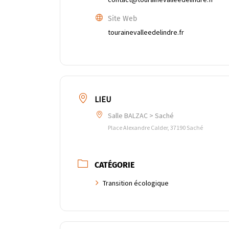
Site Web
tourainevalleedelindre.fr
LIEU
Salle BALZAC > Saché
Place Alexandre Calder, 37190 Saché
CATÉGORIE
Transition écologique