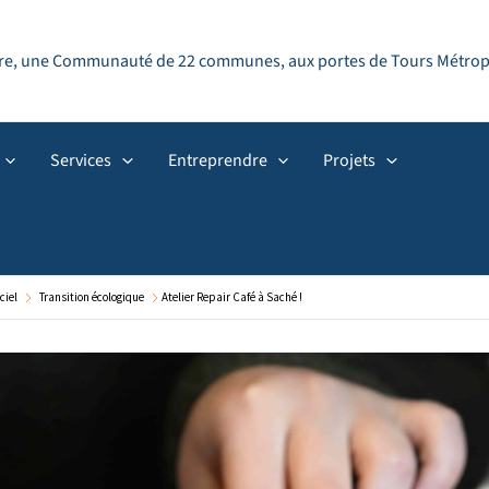
ndre, une Communauté de 22 communes, aux portes de Tours Métropol
Services
Entreprendre
Projets
ciel
Transition écologique
Atelier Repair Café à Saché !