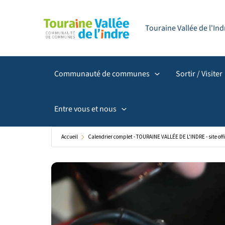
Aller
principal
au
Touraine Vallée de l'I
contenu
Communauté de communes
Sortir / Visiter
Entre vous et nous
Accueil
Calendrier complet - TOURAINE VALLÉE DE L'INDRE - site offi