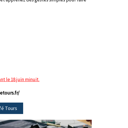
nt le 18 juin minuit.
etours.fr/
fé Tours