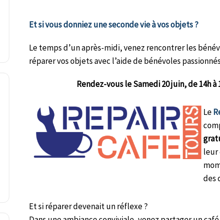
Et si vous donniez une seconde vie à vos objets ?
Le temps d’un après-midi, venez rencontrer les béné
réparer vos objets avec l’aide de bénévoles passionnés
Rendez-vous le Samedi 20 juin, de 14h à 1
Le
R
comp
grat
leur
mome
des 
Et si réparer devenait un réflexe ?
Dans une ambiance conviviale, venez partager un café