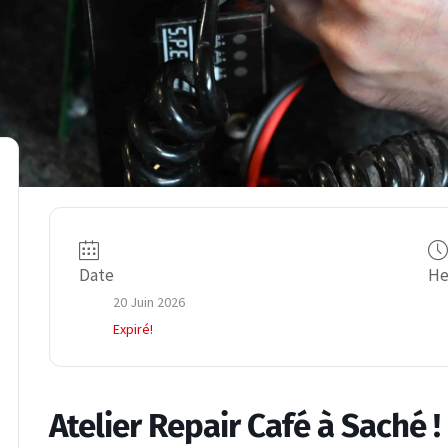
Date
He
20 Juin 2026
Expiré!
Atelier Repair Café à Saché !