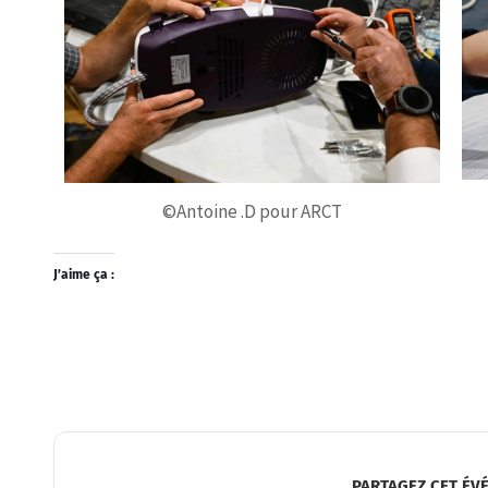
©Antoine .D pour ARCT
J’aime ça :
PARTAGEZ CET ÉV