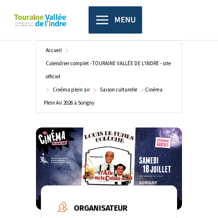
Aller
principal
au
MENU
contenu
Accueil
Calendrier complet - TOURAINE VALLÉE DE L'INDRE - site
officiel
Cinéma plein air
Saison culturelle
Cinéma
Plein Air 2026 à Sorigny
ORGANISATEUR