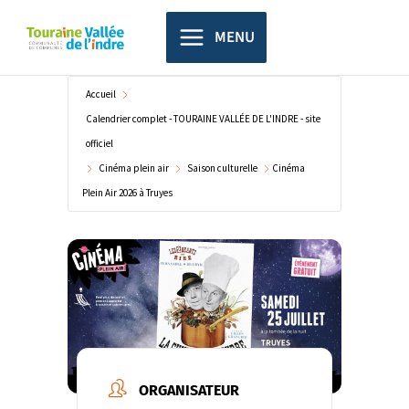
Aller
principal
au
MENU
contenu
Accueil
Calendrier complet - TOURAINE VALLÉE DE L'INDRE - site
officiel
Cinéma plein air
Saison culturelle
Cinéma
Plein Air 2026 à Truyes
ORGANISATEUR