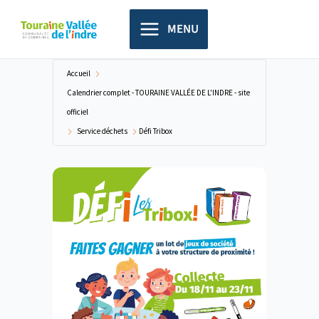
Aller
principal
au
MENU
contenu
Accueil
Calendrier complet - TOURAINE VALLÉE DE L'INDRE - site
officiel
Service déchets
Défi Tribox