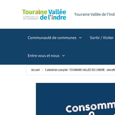
Aller
principal
au
Touraine Vallée de l'I
contenu
Communauté de communes
Sortir / Visiter
Entre vous et nous
Accueil
Calendrier complet - TOURAINE VALLÉE DE L'INDRE - site offi