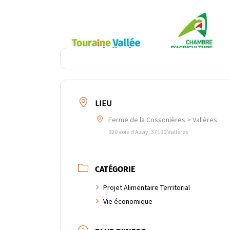
LIEU
Ferme de la Cossonières > Vallères
920 voie d’Azay, 37190 Vallères
CATÉGORIE
Projet Alimentaire Territorial
Vie économique