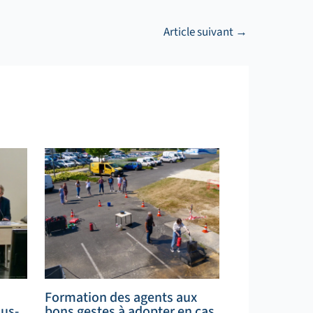
Article suivant
→
Formation des agents aux
ous-
bons gestes à adopter en cas