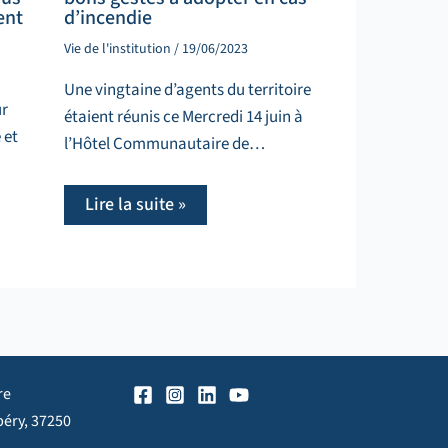
ent
d’incendie
Vie de l'institution
/
19/06/2023
Une vingtaine d’agents du territoire
ur
étaient réunis ce Mercredi 14 juin à
 et
l’Hôtel Communautaire de…
Lire la suite »
re
péry, 37250