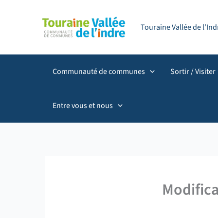
Aller
principal
au
Touraine Vallée de l'I
contenu
Communauté de communes
Sortir / Visiter
Entre vous et nous
Modifica