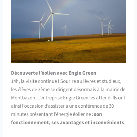
Découverte l’éolien avec Engie Green
14h, la visite continue ! Sourire au lèvres et studieux,
les élèves de 3ème se dirigent désormais à la mairie de
Montbazon. L’entreprise Engie Green les attend. Ils ont
ainsi l’occasion d’assister à une conférence de 30
minutes présentant l’énergie éolienne :
son
fonctionnement, ses avantages et inconvénients
.