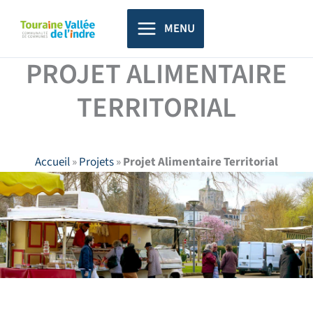
Aller
principal
au
MENU
contenu
PROJET ALIMENTAIRE
TERRITORIAL
Accueil
»
Projets
»
Projet Alimentaire Territorial