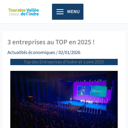
Aller
principal
au
MENU
contenu
3 entreprises au TOP en 2025 !
Actualités économiques
/
02/01/2026
Top des Entreprises d’Indre-et-Loire 2025