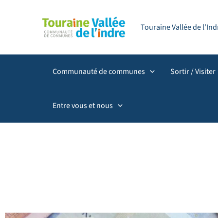
Aller
principal
au
Touraine Vallée de l'I
contenu
Communauté de communes
Sortir / Visiter
Entre vous et nous