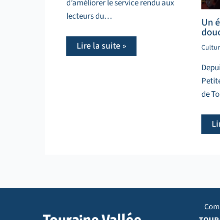
d’améliorer le service rendu aux
lecteurs du…
Un év
dou
Lire la suite »
Cultu
Depui
Petit
de To
Li
Com