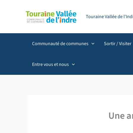
Aller
principal
au
Touraine Vallée de l'I
contenu
Communauté de communes
Sortir / Visiter
Entre vous et nous
Une a