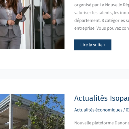
organisé par La Nouvelle R
valoriser les talents, les i
département. 8 catégories so
entreprise. Vous pouvez con
Lire la suite »
Actualités
Isoparc :
ça
bouge
Actualités Isopar
à
Sorigny !
Actualités économiques
/
0
Nouvelle plateforme Danone