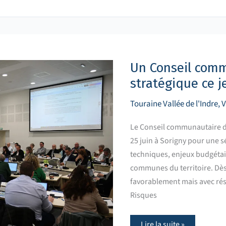
Un
Conseil
communautaire
dense
Un Conseil com
et
stratégique
stratégique ce j
ce
jeudi
25
Touraine Vallée de l'Indre
,
V
juin
Le Conseil communautaire de 
25 juin à Sorigny pour une 
techniques, enjeux budgétair
communes du territoire. Dès 
favorablement mais avec rése
Risques
Lire la suite »