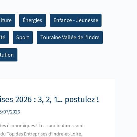
lture
Énergies
Enfance - Jeunesse
ité
Sport
Touraine Vallée de l'Indre
itution
es 2026 : 3, 2, 1… postulez !
6/07/2026
ites économiques ! Les candidatures sont
 du Top des Entreprises d’Indre-et-Loire,