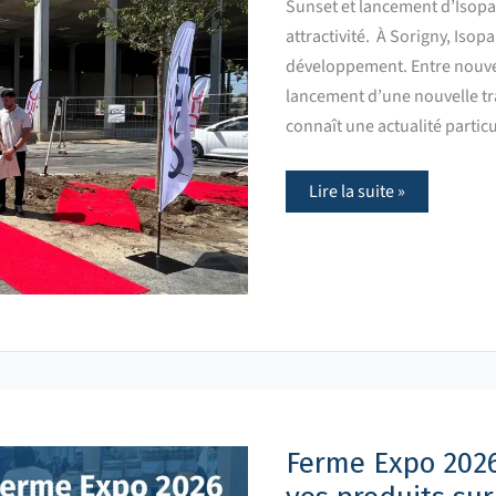
Sunset et lancement d’Isopar
attractivité. À Sorigny, Isop
développement. Entre nouvel
lancement d’une nouvelle tr
connaît une actualité partic
Lire la suite »
Ferme
Expo
2026
:
Ferme Expo 2026
candidatez
pour