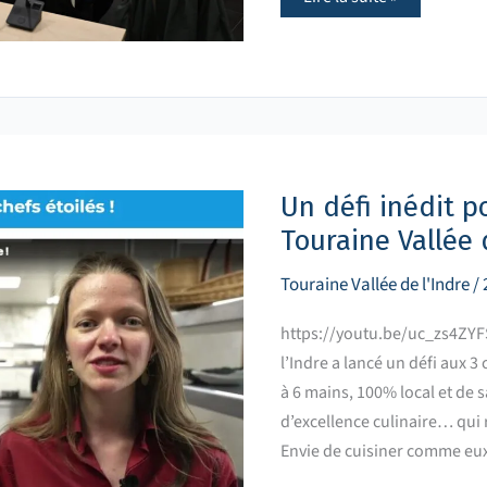
Un
défi
inédit
pour
Un défi inédit po
les
trois
Touraine Vallée d
chefs
étoilés
de
Touraine Vallée de l'Indre
/
Touraine
Vallée
de
https://youtu.be/uc_zs4ZY
l’Indre
l’Indre a lancé un défi aux 3 
!
à 6 mains, 100% local et de 
d’excellence culinaire… qui 
Envie de cuisiner comme eux