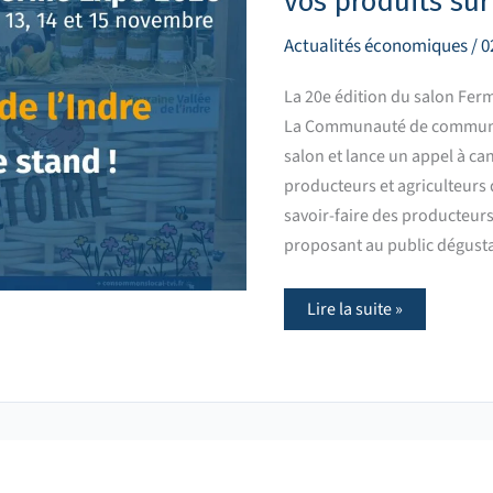
vos produits sur
valoriser
vos
produits
Actualités économiques
/
0
sur
le
stand
La 20e édition du salon Ferm
du
La Communauté de communes 
territoire
salon et lance un appel à ca
producteurs et agriculteurs d
savoir-faire des producteurs 
proposant au public dégust
Lire la suite »
Un
nouvel
espace