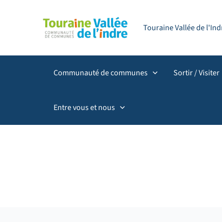
Aller
Filtrer
principal
au
les
Touraine Vallée de l'I
contenu
publications
par
catégorie
Communauté de communes
Sortir / Visiter
Entre vous et nous