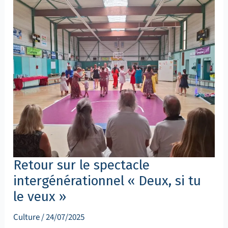
spectacle
intergénérationnel
« Deux,
si
tu
le
veux »
Retour sur le spectacle
intergénérationnel « Deux, si tu
le veux »
Culture
/
24/07/2025