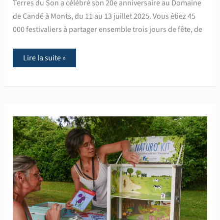
Terres du Son a célébré son 20e anniversaire au Domaine
de Candé à Monts, du 11 au 13 juillet 2025. Vous étiez 45
000 festivaliers à partager ensemble trois jours de fête, de
Lire la suite »
La
journée
de
la
Lecture
Publique
organisée
à
la
bibliothèque
d’Artannes
!