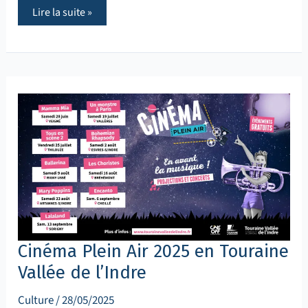
Lire la suite »
Cinéma
Plein
Air
2025
en
Touraine
Vallée
de
l’Indre
Cinéma Plein Air 2025 en Touraine
Vallée de l’Indre
Culture
/
28/05/2025