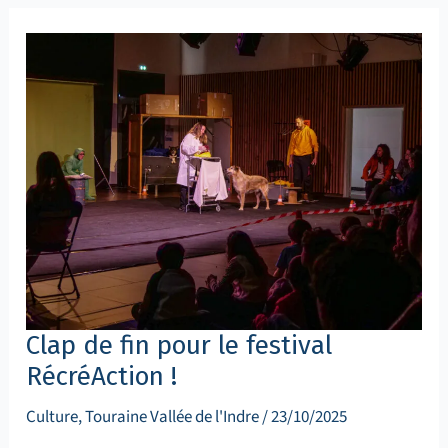
Clap
de
fin
pour
le
festival
RécréAction
!
Clap de fin pour le festival
RécréAction !
Culture
,
Touraine Vallée de l'Indre
/
23/10/2025