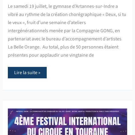
Le samedi 19 juillet, le gymnase d’Artannes-sur-Indre a
vibré au rythme de la création chorégraphique « Deux, si tu
le veux », fruit d’une semaine d’ateliers
intergénérationnels menée par la Compagnie GONG, en
partenariat avec le bureau d’accompagnement d’artistes
La Belle Orange. Au total, plus de 50 personnes étaient
présentes pour applaudir une vingtaine de
Lire la suite »
Festival
International
du
cirque
à
Sorigny