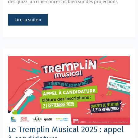
des quizz, un ciné-concert et bien sûr des projections
Lire la suite »
Le
Tremplin
Musical
2025
:
appel
à
candidature
Le Tremplin Musical 2025 : appel