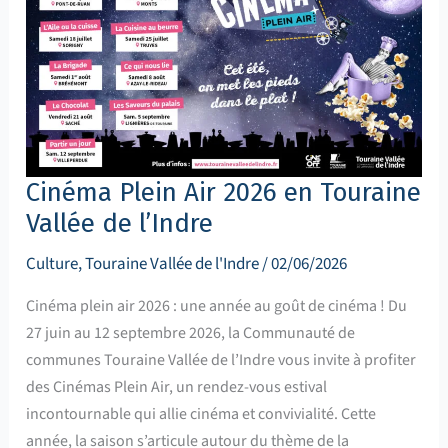
en
Touraine
Vallée
de
l’Indre
Cinéma Plein Air 2026 en Touraine
Vallée de l’Indre
Culture
,
Touraine Vallée de l'Indre
/
02/06/2026
Cinéma plein air 2026 : une année au goût de cinéma ! Du
27 juin au 12 septembre 2026, la Communauté de
communes Touraine Vallée de l’Indre vous invite à profiter
des Cinémas Plein Air, un rendez-vous estival
incontournable qui allie cinéma et convivialité. Cette
année, la saison s’articule autour du thème de la