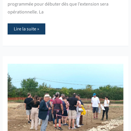
programmée pour débuter dès que l’extension sera
opérationnelle. La
Lire la suite »
Un
succès
pour
les
visites
des
fouilles
archéologiques
d’ISOPARC
2