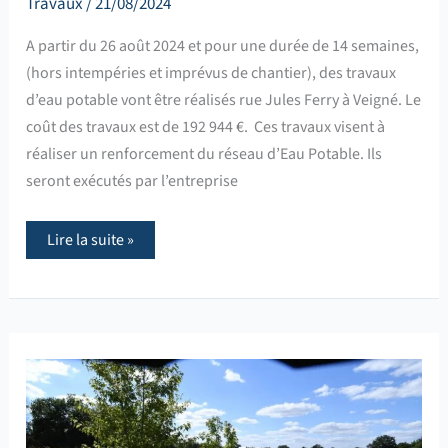
Travaux
/
21/08/2024
A partir du 26 août 2024 et pour une durée de 14 semaines,
(hors intempéries et imprévus de chantier), des travaux
d’eau potable vont être réalisés rue Jules Ferry à Veigné. Le
coût des travaux est de 192 944 €. Ces travaux visent à
réaliser un renforcement du réseau d’Eau Potable. Ils
seront exécutés par l’entreprise
Lire la suite »
Un
nouveau
chemin
entre
la
forteresse
de