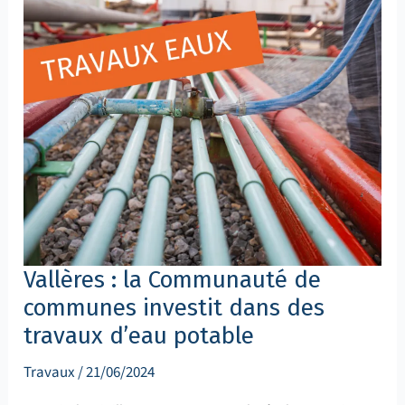
de
communes
investit
dans
des
travaux
d’eau
potable
Vallères : la Communauté de
communes investit dans des
travaux d’eau potable
Travaux
/
21/06/2024