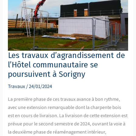
Les travaux d’agrandissement de
l’Hôtel communautaire se
poursuivent à Sorigny
Travaux
/
24/01/2024
La première phase de ces travaux avance à bon rythme,
avec une extension remarquable dont la charpente bois
est en cours de livraison. La livraison de cette extension est
prévue pour le second semestre de 2024, ouvrant la voie à
la deuxième phase de réaménagement intérieur,