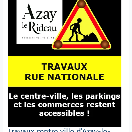
le-
Rideau
Travaux centre ville d’Azay-le-