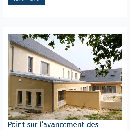
Point
sur
l’avancement
des
travaux
de
l’ALSH
de
Montbazon
Point sur l’avancement des