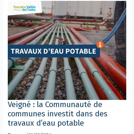
:
la
Communauté
de
communes
investit
dans
des
travaux
d’eau
potable
Veigné : la Communauté de
communes investit dans des
travaux d’eau potable