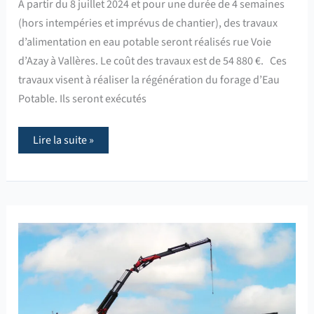
A partir du 8 juillet 2024 et pour une durée de 4 semaines
(hors intempéries et imprévus de chantier), des travaux
d’alimentation en eau potable seront réalisés rue Voie
d’Azay à Vallères. Le coût des travaux est de 54 880 €. Ces
travaux visent à réaliser la régénération du forage d’Eau
Potable. Ils seront exécutés
Lire la suite »
Les
travaux
d’agrandissement
de
l’Hôtel
communautaire
se
poursuivent
à
Sorigny