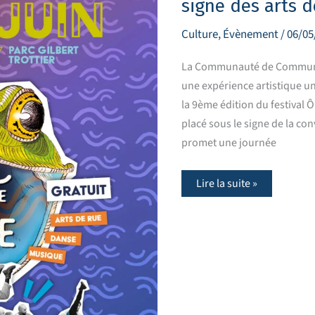
signe des arts d
gratuit
sous
le
Culture
,
Évènement
/
06/05
signe
des
arts
La Communauté de Communes T
de
une expérience artistique un
rue
la 9ème édition du festival 
placé sous le signe de la conv
promet une journée
Lire la suite »