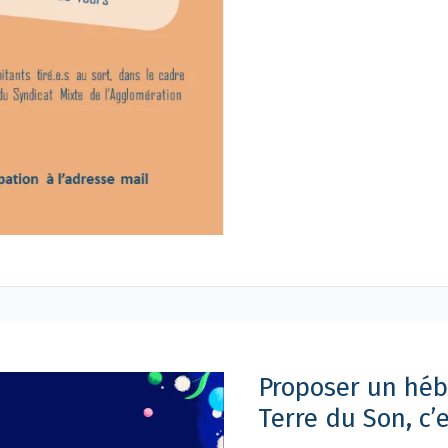
Proposer
un
hébergement
durant
Proposer un héb
le
festival
Terre du Son, c’e
Terre
du