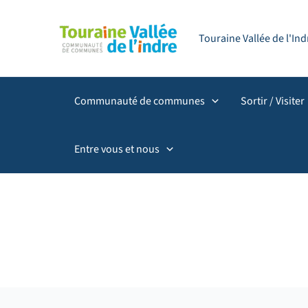
Aller
Filtrer
principal
au
les
Touraine Vallée de l'I
contenu
publications
par
catégorie
Communauté de communes
Sortir / Visiter
Entre vous et nous