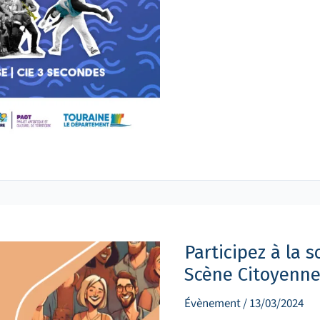
Participez
à
la
soirée
Participez à la 
de
rencontre
Scène Citoyenn
avec
la
Scène
Évènement
/
13/03/2024
Citoyenne