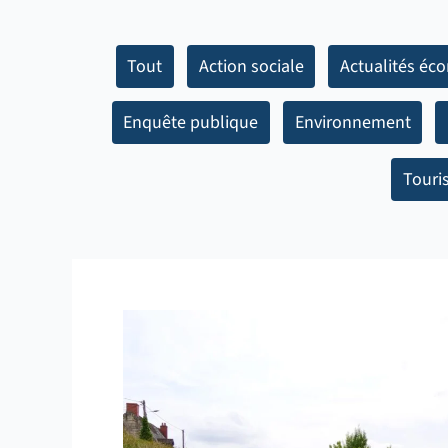
Tout
Action sociale
Actualités éc
Enquête publique
Environnement
Touri