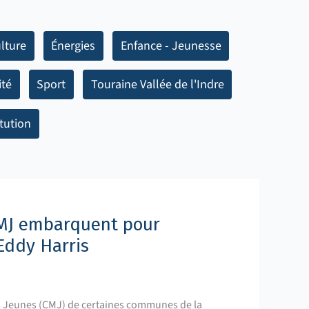
lture
Énergies
Enfance - Jeunesse
ité
Sport
Touraine Vallée de l'Indre
itution
CMJ embarquent pour
Eddy Harris
s Jeunes (CMJ) de certaines communes de la