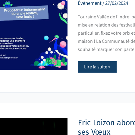
Son,
Évènement
/
27/02/2024
c’est
facile
!
Touraine Vallée de l’Indre, 
mise en relation des festival
particulier, fixez votre prix
maison ! La Communauté de 
souhaité marquer son parten
Lire la suite »
Eric
Loizon
aborde
les
Eric Loizon abor
défis
futurs
ses Vœux
lors