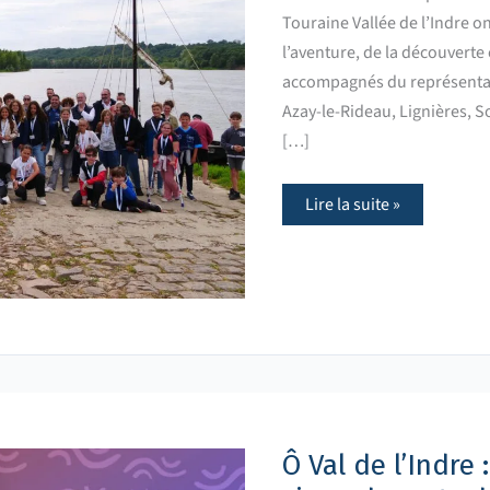
Touraine Vallée de l’Indre o
l’aventure, de la découverte
accompagnés du représentan
Azay-le-Rideau, Lignières, 
[…]
Lire la suite »
Ô
Val
de
l’Indre
Ô Val de l’Indre 
:
l’événement