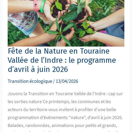
en
Touraine
Vallée
de
l’Indre
:
le
programme
d’avril
à
juin
Fête de la Nature en Touraine
2026
Vallée de l’Indre : le programme
d’avril à juin 2026
Transition écologique
/
13/04/2026
Jouons la Transition en Touraine Vallée de l’Indre : cap sur
les sorties nature Ce printemps, les communes et les
acteurs du territoire vous invitent à profiter d’une belle
programmation d’événements “nature”, d’avril à juin 2026.
Balades, randonnées, animations pour petits et grands,