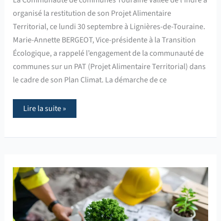
organisé la restitution de son Projet Alimentaire
Territorial, ce lundi 30 septembre à Lignières-de-Touraine.
Marie-Annette BERGEOT, Vice-présidente à la Transition
Écologique, a rappelé l’engagement de la communauté de
communes sur un PAT (Projet Alimentaire Territorial) dans
le cadre de son Plan Climat. La démarche de ce
Lire la suite »
Touraine
Vallée
de
l’Indre
réalise
des
chantiers
éco-