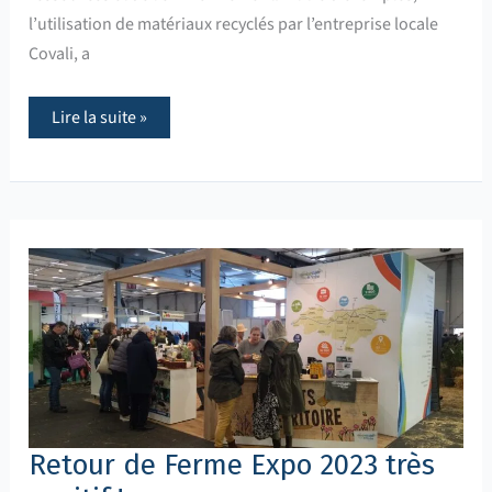
l’utilisation de matériaux recyclés par l’entreprise locale
Covali, a
Lire la suite »
Retour
de
Ferme
Expo
2023
très
positif
!
Retour de Ferme Expo 2023 très