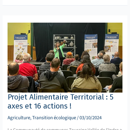
Projet
Alimentaire
Territorial
:
5
axes
et
16
actions
!
Projet Alimentaire Territorial : 5
axes et 16 actions !
Agriculture
,
Transition écologique
/
03/10/2024
La Communauté de communes Touraine Vallée de l’Indre a