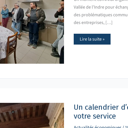
Vallée de l’Indre pour échan
des problématiques communes
des entreprises, […]
Lire la suite »
Un
calendrier
d’événements
économiques
Un calendrier 
à
votre
votre service
service
Actualités économiques
/
1