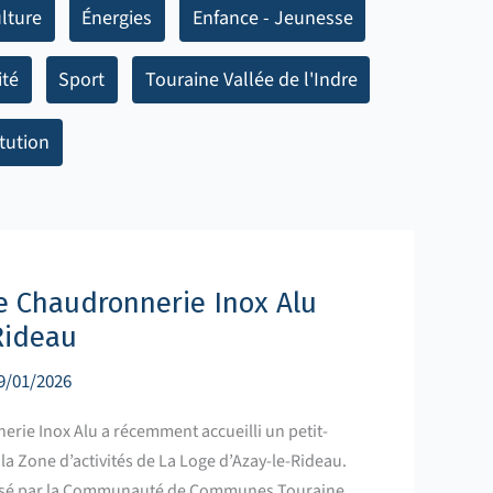
lture
Énergies
Enfance - Jeunesse
ité
Sport
Touraine Vallée de l'Indre
itution
de Chaudronnerie Inox Alu
Rideau
9/01/2026
erie Inox Alu a récemment accueilli un petit-
la Zone d’activités de La Loge d’Azay-le-Rideau.
isé par la Communauté de Communes Touraine