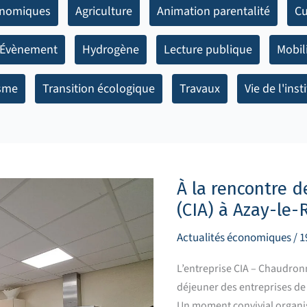
onomiques
Agriculture
Animation parentalité
Cu
Évènement
Hydrogène
Lecture publique
Mobil
sme
Transition écologique
Travaux
Vie de l'inst
À
la
rencontre
de
À la rencontre 
Chaudronnerie
Inox
(CIA) à Azay-le-
Alu
(CIA)
à
Actualités économiques
/
1
Azay-
le-
Rideau
L’entreprise CIA – Chaudronn
déjeuner des entreprises de 
Un moment convivial organ