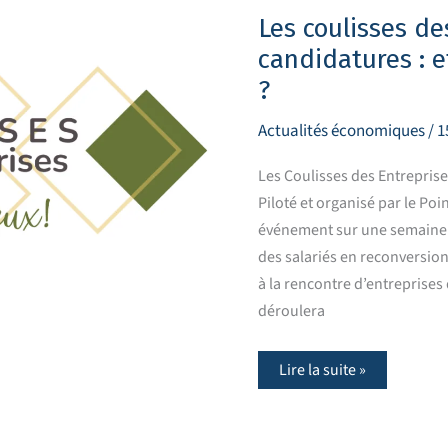
des
entreprises
Les coulisses de
2026 -
Appel
candidatures : e
à
candidatures
?
:
et
si
Actualités économiques
/
1
vous
ouvriez
Les Coulisses des Entreprises
vos
portes
Piloté et organisé par le Poi
?
événement sur une semaine
des salariés en reconversion,
à la rencontre d’entreprises 
déroulera
Lire la suite »