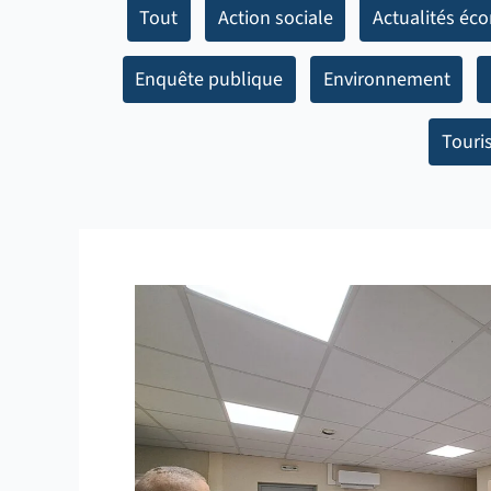
Tout
Action sociale
Actualités éc
Enquête publique
Environnement
Touri