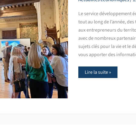
Le service développement é
tout au long de l’année, de
aux entrepreneurs du territo
avec de nombreux partenaire
sujets clés pour la vie et le
vous apporter des informatio
Lire la suite »
Les
coulisses