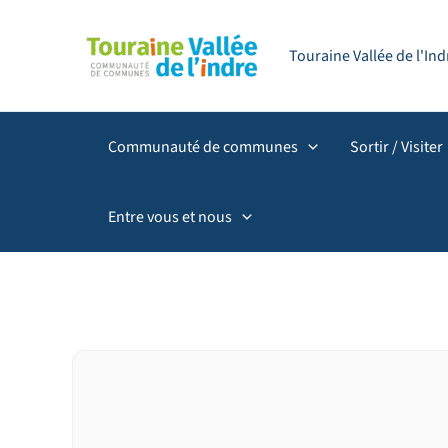
Aller
Filtrer
principal
au
les
Touraine Vallée de l'I
contenu
publications
par
catégorie
Communauté de communes
Sortir / Visiter
Entre vous et nous