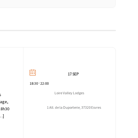
17 SEP
-
18:30
22:00
Loire Valley Lodges
s
tage,
1 All. de la Duporterie, 37320 Esvres
18h30
[…]