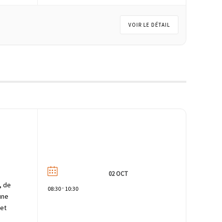
VOIR LE DÉTAIL
02 OCT
, de
-
08:30
10:30
’une
 et