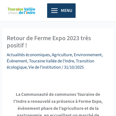
Aller
principal
au
MENU
contenu
Retour de Ferme Expo 2023 très
positif !
Actualités économiques
,
Agriculture
,
Environnement
,
Évènement
,
Touraine Vallée de l'Indre
,
Transition
écologique
,
Vie de l'institution
/
31/10/2025
La Communauté de communes Touraine de
l’Indre a renouvelé sa présence à Ferme Expo,
évènement phare de l’agriculture et de la
gastronomie, en accueillant un marché de