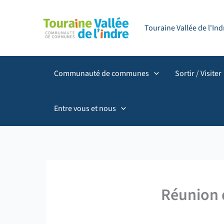
Aller
principal
au
Touraine Vallée de l'I
contenu
Communauté de communes
Sortir / Visiter
Entre vous et nous
Réunion d