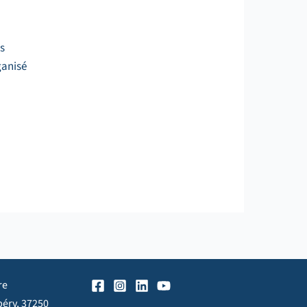
s
ganisé
re
péry, 37250