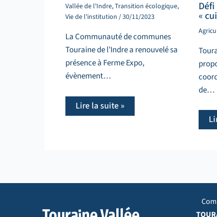
Défi
Vallée de l'Indre
,
Transition écologique
,
« cu
Vie de l'institution
/
30/11/2023
Agricu
La Communauté de communes
Touraine de l’Indre a renouvelé sa
Toura
présence à Ferme Expo,
propo
évènement…
coord
de…
Lire la suite »
Li
Com
TOURA