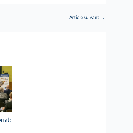
Article suivant
→
ial :