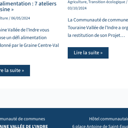
Agriculture
,
Transition écologique
/
 alimentation : 7 ateliers
03/10/2024
isine »
lture
/
06/05/2024
La Communauté de commune
Touraine Vallée de l’Indre a or
ine Vallée de l’Indre vous
la restitution de son Projet…
se un défi alimentation
onné par le Graine Centre-Val
Lire la suite »
re la suite »
munauté de communes
Hôtel communautai
INE VALLÉE DE L'INDRE
6 place Antoine de Saint-Exu