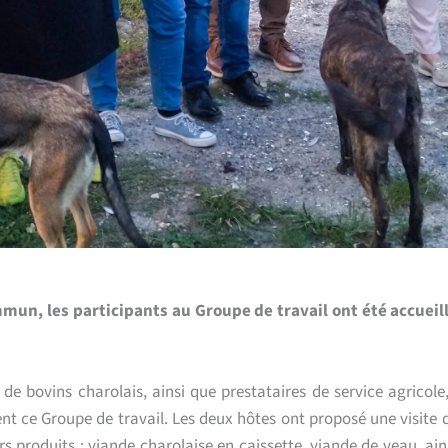
mmun, les participants au Groupe de travail ont été accuei
e bovins charolais, ainsi que prestataires de service agricole,
ent ce Groupe de travail. Les deux hôtes ont proposé une visite d
s produits : viande charolaise en caissette, viande de veau, ai